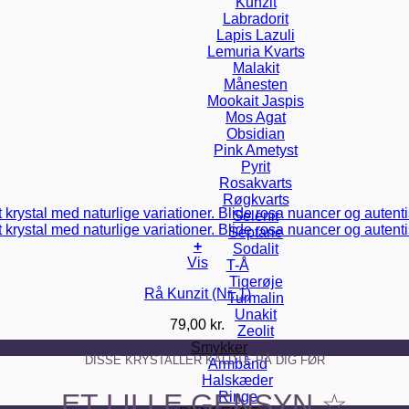
Kunzit
Labradorit
Lapis Lazuli
Lemuria Kvarts
Malakit
Månesten
Mookait Jaspis
Mos Agat
Obsidian
Pink Ametyst
Pyrit
Rosakvarts
Røgkvarts
Selenit
Septarie
+
Sodalit
Vis
T-Å
Tigerøje
Rå Kunzit (Nr. 1)
Turmalin
Unakit
79,00
kr.
Zeolit
Smykker
DISSE KRYSTALLER KALDTE PÅ DIG FØR
Armbånd
Halskæder
ET LILLE GENSYN ☆
Ringe