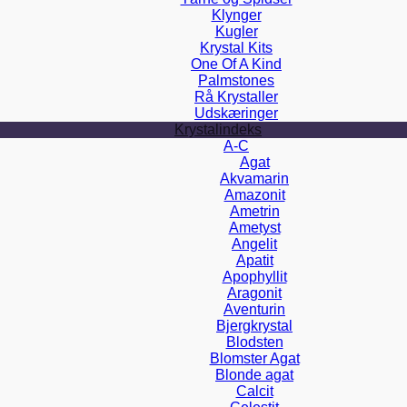
Klynger
Kugler
Krystal Kits
One Of A Kind
Palmstones
Rå Krystaller
Udskæringer
Krystalindeks
A-C
Agat
Akvamarin
Amazonit
Ametrin
Ametyst
Angelit
Apatit
Apophyllit
Aragonit
Aventurin
Bjergkrystal
Blodsten
Blomster Agat
Blonde agat
Calcit