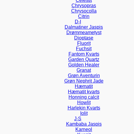
Celestit
Chrysopras
Chrysocolla
Citrin
D-I
Dalmatiner Jaspis
Drømmeametyst
Dioptase
Fluorit
Fuchsit
Fantom Kvarts
Garden Quartz
Golden Healer
Granat
Grøn Aventurin
Grøn Nephrit Jade
Hæmatit
Hæmatit kvarts
Honning calcit
Howlit
Harlekin Kvarts
Iolit
J-S
Kambaba Jaspis
Karneol