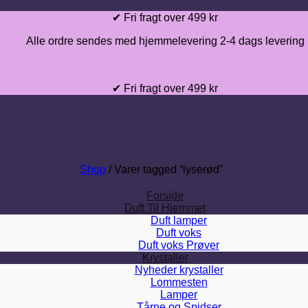
Fortsæt
✔ Fri fragt over 499 kr
til
Alle ordre sendes med hjemmelevering 2-4 dags levering
indhold
✔ Fri fragt over 499 kr
Shop
/
Varer tagged “lyserød”
Forside
Duft Til Hjemmet
Duft lamper
Duft voks
Duft voks Prøver
Krystaller
Nyheder krystaller
Lommesten
Lamper
Tårne og Spidser