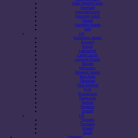
Grøn Nephrit Jade
Hæmatit
Hæmatit kvarts
Honning calcit
Howlit
Harlekin Kvarts
Iolit
J-S
Kambaba Jaspis
Karneol
Kunzit
Labradorit
Lapis Lazuli
Lemuria Kvarts
Malakit
Månesten
Mookait Jaspis
Mos Agat
Obsidian
Pink Ametyst
Pyrit
Rosakvarts
Røgkvarts
Selenit
Septarie
Sodalit
T-Å
Tigerøje
Turmalin
Unakit
Zeolit
Smykker