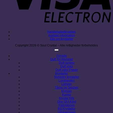
Handelsebetingelser
Kontakt information
Etik om krystaller
Copyright 2026 © Soul Crystal – Alle rettigheder forbeholdes
Forside
Duft Til Hjemmet
Duft lamper
Duft voks
Duft voks Prøver
Krystaller
Nyheder krystaller
Lommesten
Lamper
Tårne og Spidser
Klynger
Kugler
Krystal Kits
One Of A Kind
Palmstones
Rå Krystaller
Udskæringer