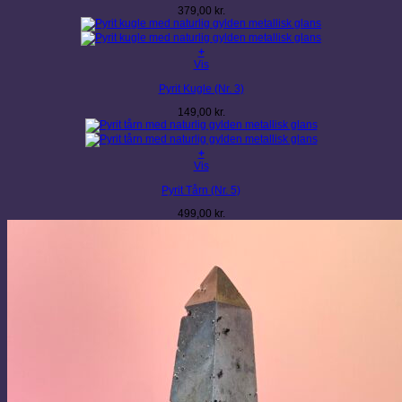
379,00
kr.
+
Vis
Pyrit Kugle (Nr. 3)
149,00
kr.
+
Vis
Pyrit Tårn (Nr. 5)
499,00
kr.