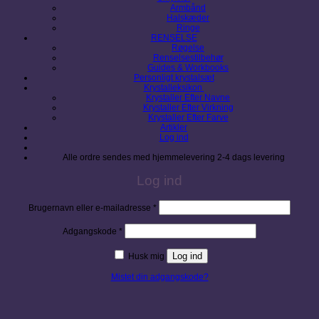
Armbånd
Halskæder
Ringe
RENSELSE
Røgelse
Renselsestilbehør
Guides & Workbooks
Personligt krystalsæt
Krystalleksikon
Krystaller Efter Navne
Krystaller Efter Virkning
Krystaller Efter Farve
Artikler
Log ind
Alle ordre sendes med hjemmelevering 2-4 dags levering
Log ind
Påkrævet
Brugernavn eller e-mailadresse
*
Påkrævet
Adgangskode
*
Log ind
Husk mig
Mistet din adgangskode?