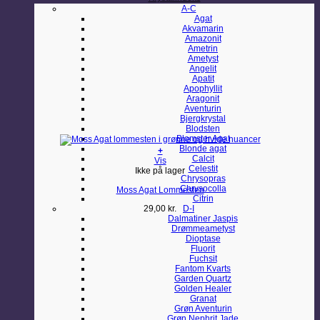
A-C
Agat
Akvamarin
Amazonit
Ametrin
Ametyst
Angelit
Apatit
Apophyllit
Aragonit
Aventurin
Bjergkrystal
Blodsten
Blomster Agat
Blonde agat
+
Calcit
Vis
Celestit
Ikke på lager
Chrysopras
Chrysocolla
Moss Agat Lommesten
Citrin
29,00
kr.
D-I
Dalmatiner Jaspis
Drømmeametyst
Dioptase
Fluorit
Fuchsit
Fantom Kvarts
Garden Quartz
Golden Healer
Granat
Grøn Aventurin
Grøn Nephrit Jade