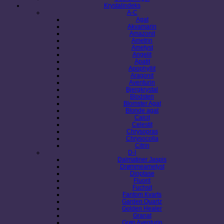
Krystalindeks
A-C
Agat
Akvamarin
Amazonit
Ametrin
Ametyst
Angelit
Apatit
Apophyllit
Aragonit
Aventurin
Bjergkrystal
Blodsten
Blomster Agat
Blonde agat
Calcit
Celestit
Chrysopras
Chrysocolla
Citrin
D-I
Dalmatiner Jaspis
Drømmeametyst
Dioptase
Fluorit
Fuchsit
Fantom Kvarts
Garden Quartz
Golden Healer
Granat
Grøn Aventurin