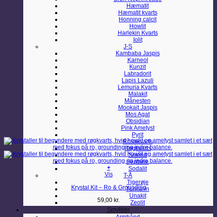
Hæmatit
Hæmatit kvarts
Honning calcit
Howlit
Harlekin Kvarts
Iolit
J-S
Kambaba Jaspis
Karneol
Kunzit
Labradorit
Lapis Lazuli
Lemuria Kvarts
Malakit
Månesten
Mookait Jaspis
Mos Agat
Obsidian
Pink Ametyst
Pyrit
Rosakvarts
Røgkvarts
Selenit
Septarie
+
Sodalit
Vis
T-Å
Tigerøje
Krystal Kit – Ro & Grounding
Turmalin
Unakit
59,00
kr.
Zeolit
Smykker