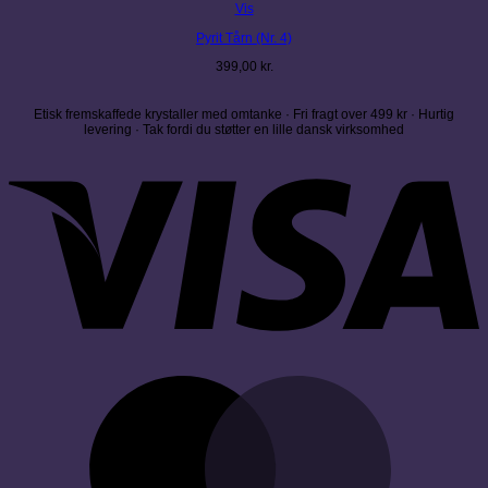
Vis
Pyrit Tårn (Nr. 4)
399,00
kr.
Etisk fremskaffede krystaller med omtanke · Fri fragt over 499 kr · Hurtig
levering · Tak fordi du støtter en lille dansk virksomhed
V
M