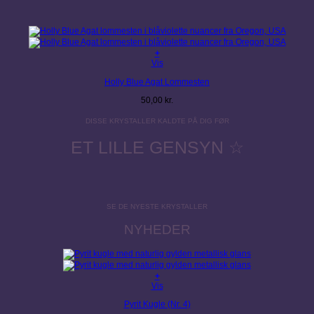
+
Vis
Holly Blue Agat Lommesten
50,00
kr.
DISSE KRYSTALLER KALDTE PÅ DIG FØR
ET LILLE GENSYN ☆
SE DE NYESTE KRYSTALLER
NYHEDER
+
Vis
Pyrit Kugle (Nr. 4)