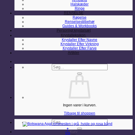
Armbånd
Halskæder
Ringe
RENSELSE
Røgelse
Renselsestilbehør
Guides & Workbooks
Personligt krystalsæt
Krystalleksikon
Krystaller Efter Navne
Krystaller Efter Virkning
Krystaller Efter Farve
Artikler
Søg
efter:
Ingen varer i kurven.
Tilbage til shoppen
Søg
efter:
+
Kurv
Vis