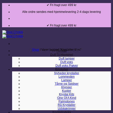
Fortsæt
✔ Fri fragt over 499 kr
til
indhold
Alle ordre sendes med hjemmelevering 2-4 dags levering
✔ Fri fragt over 499 kr
Shop
/
Varer tagged “Krystaller til ro”
Forside
Duft Til Hjemmet
Duft lamper
Duft voks
Duft voks Prøver
Krystaller
Nyheder krystaller
Lommesten
Lamper
Tårne og Spidser
Klynger
Kugler
Krystal Kits
One Of A Kind
Palmstones
Rå Krystaller
Udskæringer
Krystalindeks