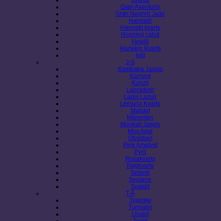
Grøn Aventurin
Grøn Nephrit Jade
Hæmatit
Hæmatit kvarts
Honning calcit
Howlit
Harlekin Kvarts
Iolit
J-S
Kambaba Jaspis
Karneol
Kunzit
Labradorit
Lapis Lazuli
Lemuria Kvarts
Malakit
Månesten
Mookait Jaspis
Mos Agat
Obsidian
Pink Ametyst
Pyrit
Rosakvarts
Røgkvarts
Selenit
Septarie
Sodalit
T-Å
Tigerøje
Turmalin
Unakit
Zeolit