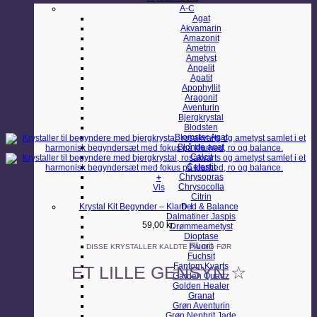
A-C
Agat
Akvamarin
Amazonit
Ametrin
Ametyst
Angelit
Apatit
Apophyllit
Aragonit
Aventurin
Bjergkrystal
Blodsten
Blomster Agat
Blonde agat
Calcit
Celestit
Chrysopras
+
Chrysocolla
Vis
Citrin
Krystal Kit Begynder – Klarhed & Balance
D-I
Dalmatiner Jaspis
59,00
kr.
Drømmeametyst
Dioptase
Fluorit
DISSE KRYSTALLER KALDTE PÅ DIG FØR
Fuchsit
Fantom Kvarts
ET LILLE GENSYN ☆
Garden Quartz
Golden Healer
Granat
Grøn Aventurin
Grøn Nephrit Jade