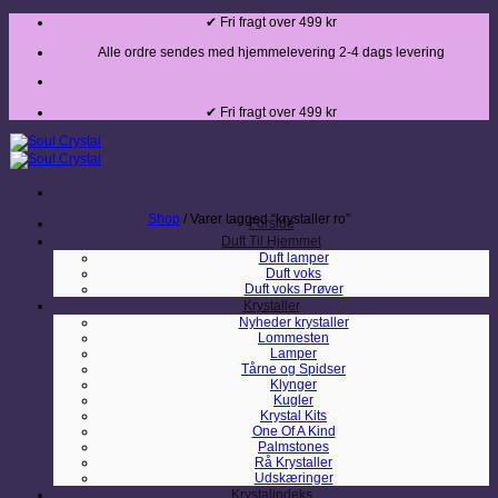
Fortsæt
✔ Fri fragt over 499 kr
til
indhold
Alle ordre sendes med hjemmelevering 2-4 dags levering
✔ Fri fragt over 499 kr
Shop
/
Varer tagged “krystaller ro”
Forside
Duft Til Hjemmet
Duft lamper
Duft voks
Duft voks Prøver
Krystaller
Nyheder krystaller
Lommesten
Lamper
Tårne og Spidser
Klynger
Kugler
Krystal Kits
One Of A Kind
Palmstones
Rå Krystaller
Udskæringer
Krystalindeks