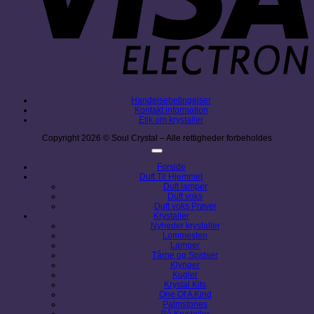
Handelsebetingelser
Kontakt information
Etik om krystaller
Copyright 2026 © Soul Crystal – Alle rettigheder forbeholdes
Forside
Duft Til Hjemmet
Duft lamper
Duft voks
Duft voks Prøver
Krystaller
Nyheder krystaller
Lommesten
Lamper
Tårne og Spidser
Klynger
Kugler
Krystal Kits
One Of A Kind
Palmstones
Rå Krystaller