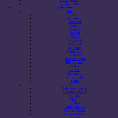
Udskæringer
Krystalindeks
A-C
Agat
Akvamarin
Amazonit
Ametrin
Ametyst
Angelit
Apatit
Apophyllit
Aragonit
Aventurin
Bjergkrystal
Blodsten
Blomster Agat
Blonde agat
Calcit
Celestit
Chrysopras
Chrysocolla
Citrin
D-I
Dalmatiner Jaspis
Drømmeametyst
Dioptase
Fluorit
Fuchsit
Fantom Kvarts
Garden Quartz
Golden Healer
Granat