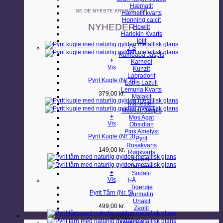
Hæmatit
SE DE NYESTE KRYSTALLER
Hæmatit kvarts
Honning calcit
NYHEDER
Howlit
Harlekin Kvarts
Iolit
J-S
Kambaba Jaspis
+
Karneol
Vis
Kunzit
Labradorit
Pyrit Kugle (Nr. 4)
Lapis Lazuli
Lemuria Kvarts
379,00
kr.
Malakit
Månesten
Mookait Jaspis
+
Mos Agat
Vis
Obsidian
Pink Ametyst
Pyrit Kugle (Nr. 3)
Pyrit
Rosakvarts
149,00
kr.
Røgkvarts
Selenit
Septarie
+
Sodalit
Vis
T-Å
Tigerøje
Pyrit Tårn (Nr. 5)
Turmalin
Unakit
499,00
kr.
Zeolit
Smykker