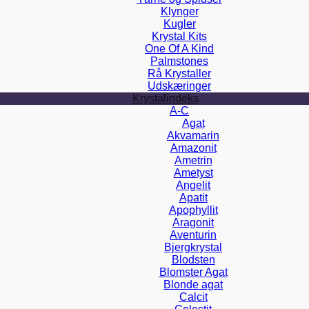
Klynger
Kugler
Krystal Kits
One Of A Kind
Palmstones
Rå Krystaller
Udskæringer
Krystalindeks
A-C
Agat
Akvamarin
Amazonit
Ametrin
Ametyst
Angelit
Apatit
Apophyllit
Aragonit
Aventurin
Bjergkrystal
Blodsten
Blomster Agat
Blonde agat
Calcit