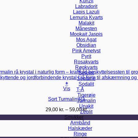
Kunzit
Labradorit
Lapis Lazuli
Lemuria Kvarts
Malakit
Månesten
Mookait Jaspis
Mos Agat
Obsidian
Pink Ametyst
Pyrit
Rosakvarts
Røgkvarts
Selenit
Septarie
+
Sodalit
Dette
Vis
T-Å
vare
Tigerøje
Sort Turmalin Rå
har
Turmalin
flere
Unakit
Prisinterval:
29,00
kr.
–
59,00
kr.
varianter.
Zeolit
29,00 kr.
Mulighederne
Smykker
til
kan
Armbånd
59,00 kr.
vælges
Halskæder
på
Ringe