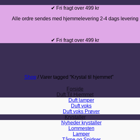
Fortsæt
✔ Fri fragt over 499 kr
til
Alle ordre sendes med hjemmelevering 2-4 dags levering
indhold
✔ Fri fragt over 499 kr
Shop
/
Varer tagged “Krystal til hjemmet”
Forside
Duft Til Hjemmet
Duft lamper
Duft voks
Duft voks Prøver
Krystaller
Nyheder krystaller
Lommesten
Lamper
Tårne og Spidser