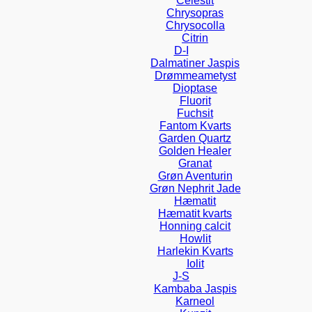
Celestit
Chrysopras
Chrysocolla
Citrin
D-I
Dalmatiner Jaspis
Drømmeametyst
Dioptase
Fluorit
Fuchsit
Fantom Kvarts
Garden Quartz
Golden Healer
Granat
Grøn Aventurin
Grøn Nephrit Jade
Hæmatit
Hæmatit kvarts
Honning calcit
Howlit
Harlekin Kvarts
Iolit
J-S
Kambaba Jaspis
Karneol