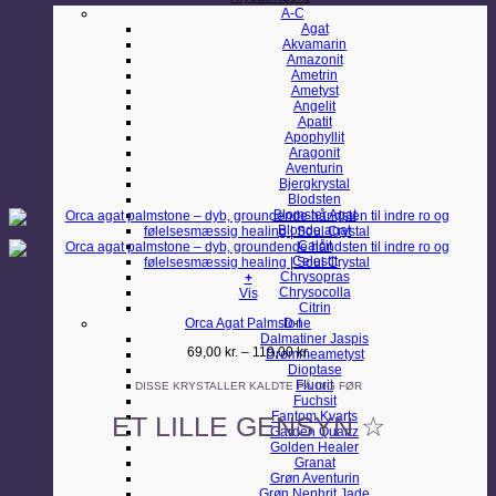
A-C
Agat
Akvamarin
Amazonit
Ametrin
Ametyst
Angelit
Apatit
Apophyllit
Aragonit
Aventurin
Bjergkrystal
Blodsten
Blomster Agat
Blonde agat
Calcit
Celestit
Chrysopras
+
Chrysocolla
Dette
Vis
Citrin
vare
Orca Agat Palmstone
D-I
har
Dalmatiner Jaspis
flere
Prisinterval:
69,00
kr.
–
119,00
kr.
Drømmeametyst
varianter.
69,00 kr.
Dioptase
Mulighederne
til
Fluorit
kan
DISSE KRYSTALLER KALDTE PÅ DIG FØR
119,00 kr.
Fuchsit
vælges
Fantom Kvarts
på
ET LILLE GENSYN ☆
Garden Quartz
varesiden
Golden Healer
Granat
Grøn Aventurin
Grøn Nephrit Jade