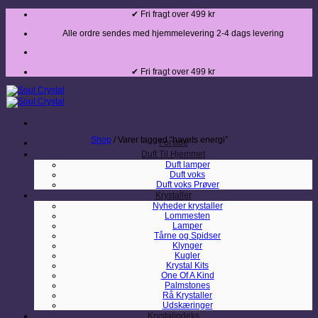
Fortsæt
✔ Fri fragt over 499 kr
til
indhold
Alle ordre sendes med hjemmelevering 2-4 dags levering
✔ Fri fragt over 499 kr
Shop
/
Varer tagged “havets energi”
Forside
Duft Til Hjemmet
Duft lamper
Duft voks
Duft voks Prøver
Krystaller
Nyheder krystaller
Lommesten
Lamper
Tårne og Spidser
Klynger
Kugler
Krystal Kits
One Of A Kind
Palmstones
Rå Krystaller
Udskæringer
Krystalindeks