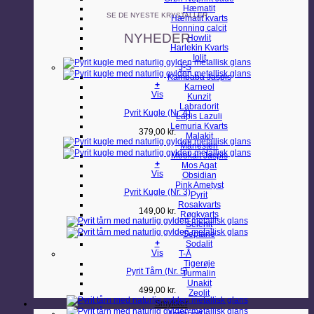
Hæmatit
SE DE NYESTE KRYSTALLER
Hæmatit kvarts
Honning calcit
NYHEDER
Howlit
Harlekin Kvarts
Iolit
J-S
Kambaba Jaspis
+
Karneol
Vis
Kunzit
Labradorit
Pyrit Kugle (Nr. 4)
Lapis Lazuli
Lemuria Kvarts
379,00
kr.
Malakit
Månesten
Mookait Jaspis
+
Mos Agat
Vis
Obsidian
Pink Ametyst
Pyrit Kugle (Nr. 3)
Pyrit
Rosakvarts
149,00
kr.
Røgkvarts
Selenit
Septarie
+
Sodalit
Vis
T-Å
Tigerøje
Pyrit Tårn (Nr. 5)
Turmalin
Unakit
499,00
kr.
Zeolit
Smykker