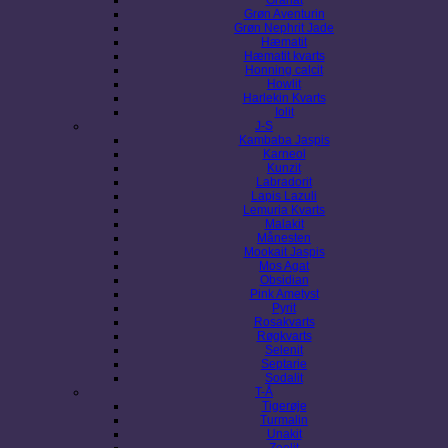
Grøn Aventurin
Grøn Nephrit Jade
Hæmatit
Hæmatit kvarts
Honning calcit
Howlit
Harlekin Kvarts
Iolit
J-S
Kambaba Jaspis
Karneol
Kunzit
Labradorit
Lapis Lazuli
Lemuria Kvarts
Malakit
Månesten
Mookait Jaspis
Mos Agat
Obsidian
Pink Ametyst
Pyrit
Rosakvarts
Røgkvarts
Selenit
Septarie
Sodalit
T-Å
Tigerøje
Turmalin
Unakit
Zeolit