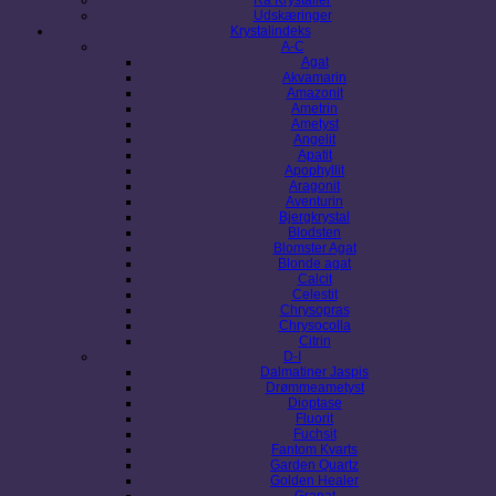
Udskæringer
Krystalindeks
A-C
Agat
Akvamarin
Amazonit
Ametrin
Ametyst
Angelit
Apatit
Apophyllit
Aragonit
Aventurin
Bjergkrystal
Blodsten
Blomster Agat
Blonde agat
Calcit
Celestit
Chrysopras
Chrysocolla
Citrin
D-I
Dalmatiner Jaspis
Drømmeametyst
Dioptase
Fluorit
Fuchsit
Fantom Kvarts
Garden Quartz
Golden Healer
Granat