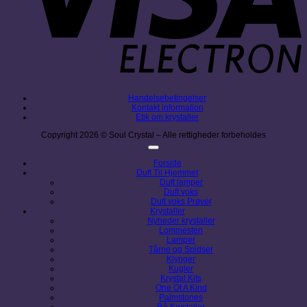
Handelsebetingelser
Kontakt information
Etik om krystaller
Copyright 2026 © Soul Crystal – Alle rettigheder forbeholdes
Forside
Duft Til Hjemmet
Duft lamper
Duft voks
Duft voks Prøver
Krystaller
Nyheder krystaller
Lommesten
Lamper
Tårne og Spidser
Klynger
Kugler
Krystal Kits
One Of A Kind
Palmstones
Rå Krystaller