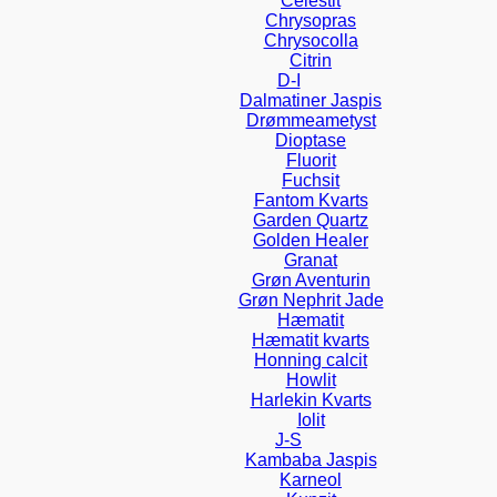
Celestit
Chrysopras
Chrysocolla
Citrin
D-I
Dalmatiner Jaspis
Drømmeametyst
Dioptase
Fluorit
Fuchsit
Fantom Kvarts
Garden Quartz
Golden Healer
Granat
Grøn Aventurin
Grøn Nephrit Jade
Hæmatit
Hæmatit kvarts
Honning calcit
Howlit
Harlekin Kvarts
Iolit
J-S
Kambaba Jaspis
Karneol