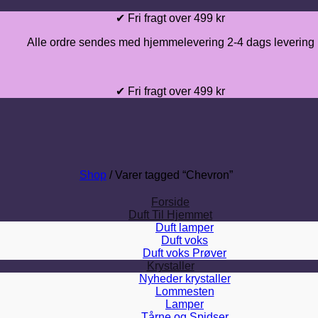
Fortsæt
✔ Fri fragt over 499 kr
til
Alle ordre sendes med hjemmelevering 2-4 dags levering
indhold
✔ Fri fragt over 499 kr
Shop
/
Varer tagged “Chevron”
Forside
Duft Til Hjemmet
Duft lamper
Duft voks
Duft voks Prøver
Krystaller
Nyheder krystaller
Lommesten
Lamper
Tårne og Spidser