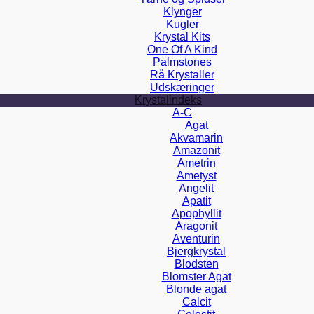
Klynger
Kugler
Krystal Kits
One Of A Kind
Palmstones
Rå Krystaller
Udskæringer
Krystalindeks
A-C
Agat
Akvamarin
Amazonit
Ametrin
Ametyst
Angelit
Apatit
Apophyllit
Aragonit
Aventurin
Bjergkrystal
Blodsten
Blomster Agat
Blonde agat
Calcit