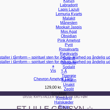
Kunzit
Labradorit
Lapis Lazuli
Lemuria Kvarts
Malakit
Månesten
Mookait Jaspis
Mos Agat
Obsidian
Pink Ametyst
Pyrit
Rosakvarts
Røgkvarts
Selenit
Septarie
+
Sodalit
Vis
T-Å
Tigerøje
Chevron Ametyst Tårn
Turmalin
Unakit
129,00
kr.
Zeolit
Smykker
DISSE KRYSTALLER KALDTE PÅ DIG FØR
Armbånd
Halskæder
ET LILLE GENSYN ☆
Ringe