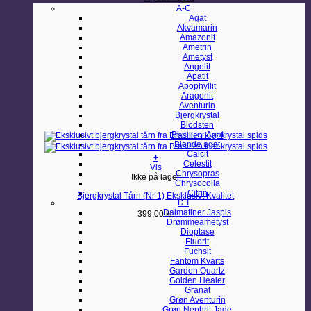
A-C
Agat
Akvamarin
Amazonit
Ametrin
Ametyst
Angelit
Apatit
Apophyllit
Aragonit
Aventurin
Bjergkrystal
Blodsten
Blomster Agat
Blonde agat
Calcit
+
Celestit
Vis
Chrysopras
Ikke på lager
Chrysocolla
Citrin
Bjergkrystal Tårn (Nr 1) Eksklusivt Kvalitet
D-I
Dalmatiner Jaspis
399,00
kr.
Drømmeametyst
Dioptase
Fluorit
Fuchsit
Fantom Kvarts
Garden Quartz
Golden Healer
Granat
Grøn Aventurin
Grøn Nephrit Jade