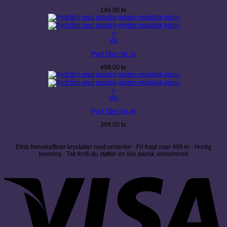
149,00
kr.
+
Vis
Pyrit Tårn (Nr. 5)
499,00
kr.
+
Vis
Pyrit Tårn (Nr. 4)
399,00
kr.
Etisk fremskaffede krystaller med omtanke · Fri fragt over 499 kr · Hurtig
levering · Tak fordi du støtter en lille dansk virksomhed
V