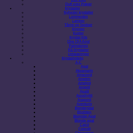
Duft voks Prøver
Krystaller
Nyheder krystaller
Lommesten
Lamper
Tårne og Spidser
Klynger
Kugler
Krystal Kits
One Of A Kind
Palmstones
Rå Krystaller
Udskæringer
Krystalindeks
A-C
Agat
Akvamarin
Amazonit
Ametrin
Ametyst
Angelit
Apatit
Apophyllit
Aragonit
Aventurin
Bjergkrystal
Blodsten
Blomster Agat
Blonde agat
Calcit
Celestit
Chrysopras