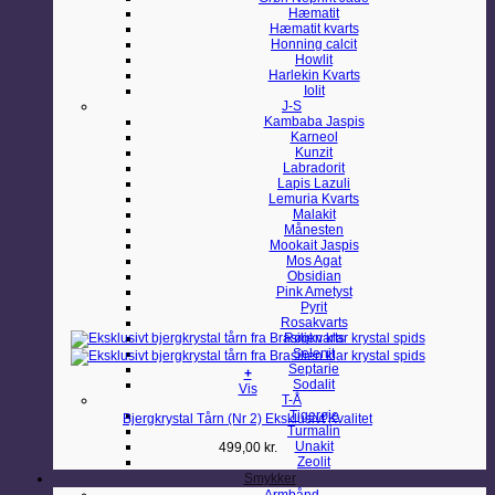
Hæmatit
Hæmatit kvarts
Honning calcit
Howlit
Harlekin Kvarts
Iolit
J-S
Kambaba Jaspis
Karneol
Kunzit
Labradorit
Lapis Lazuli
Lemuria Kvarts
Malakit
Månesten
Mookait Jaspis
Mos Agat
Obsidian
Pink Ametyst
Pyrit
Rosakvarts
Røgkvarts
Selenit
Septarie
+
Sodalit
Vis
T-Å
Tigerøje
Bjergkrystal Tårn (Nr 2) Eksklusivt Kvalitet
Turmalin
Unakit
499,00
kr.
Zeolit
Smykker