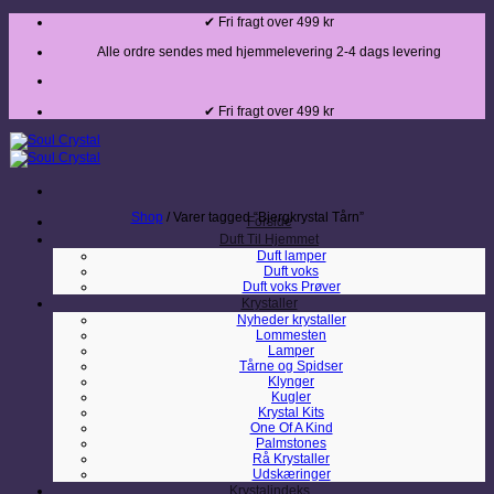
Fortsæt
✔ Fri fragt over 499 kr
til
indhold
Alle ordre sendes med hjemmelevering 2-4 dags levering
✔ Fri fragt over 499 kr
Shop
/
Varer tagged “Bjergkrystal Tårn”
Forside
Duft Til Hjemmet
Duft lamper
Duft voks
Duft voks Prøver
Krystaller
Nyheder krystaller
Lommesten
Lamper
Tårne og Spidser
Klynger
Kugler
Krystal Kits
One Of A Kind
Palmstones
Rå Krystaller
Udskæringer
Krystalindeks