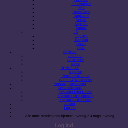
Pink Ametyst
Pyrit
Rosakvarts
Røgkvarts
Selenit
Septarie
Sodalit
T-Å
Tigerøje
Turmalin
Unakit
Zeolit
Smykker
Armbånd
Halskæder
Ringe
RENSELSE
Røgelse
Renselsestilbehør
Guides & Workbooks
Personligt krystalsæt
Krystalleksikon
Krystaller Efter Navne
Krystaller Efter Virkning
Krystaller Efter Farve
Artikler
Log ind
Alle ordre sendes med hjemmelevering 2-4 dags levering
Log ind