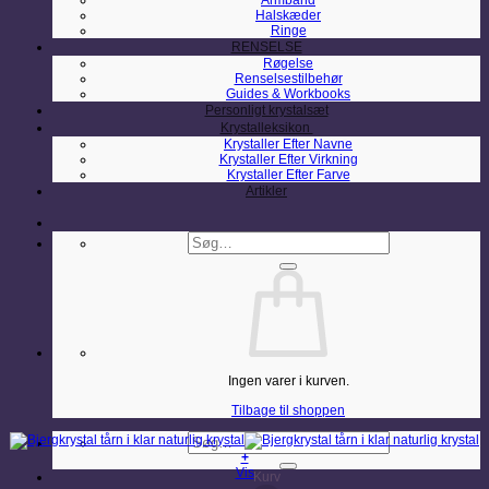
Armbånd
Halskæder
Ringe
RENSELSE
Røgelse
Renselsestilbehør
Guides & Workbooks
Personligt krystalsæt
Krystalleksikon
Krystaller Efter Navne
Krystaller Efter Virkning
Krystaller Efter Farve
Artikler
Søg
efter:
Ingen varer i kurven.
Tilbage til shoppen
Søg
efter:
+
Vis
Kurv