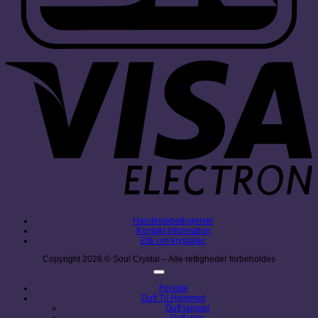
V
E
Handelsebetingelser
Kontakt information
Etik om krystaller
Copyright 2026 © Soul Crystal – Alle rettigheder forbeholdes
Forside
Duft Til Hjemmet
Duft lamper
Duft voks