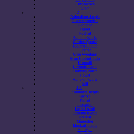
Chrysocolla
Citrin
D-I
Dalmatiner Jaspis
Drømmeametyst
Dioptase
Fluorit
Fuchsit
Fantom Kvarts
Garden Quartz
Golden Healer
Granat
Grøn Aventurin
Grøn Nephrit Jade
Hæmatit
Hæmatit kvarts
Honning calcit
Howlit
Harlekin Kvarts
Iolit
J-S
Kambaba Jaspis
Karneol
Kunzit
Labradorit
Lapis Lazuli
Lemuria Kvarts
Malakit
Månesten
Mookait Jaspis
Mos Agat
Obsidian