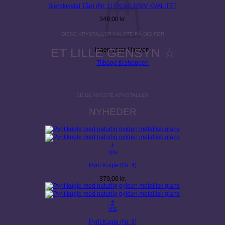
Bjergkrystal Tårn (Nr. 1) EKSKLUSIV KVALITET
349,00
kr.
DISSE KRYSTALLER KALDTE PÅ DIG FØR
ET LILLE GENSYN ☆
Ingen varer i kurven.
Tilbage til shoppen
SE DE NYESTE KRYSTALLER
NYHEDER
+
Vis
Pyrit Kugle (Nr. 4)
379,00
kr.
+
Vis
Pyrit Kugle (Nr. 3)